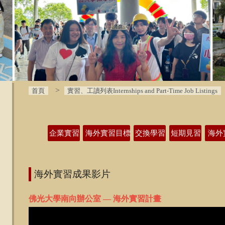
首頁
實習、工讀列表Internships and Part-Time Job Listings
:::
企業實習
海外實習目標
交換學習
短期見習
海外
海外實習成果影片
佛光大學南向辦公室 — 海外實習計畫