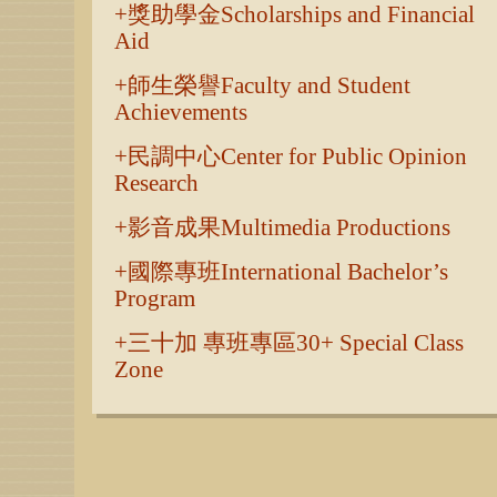
獎助學金Scholarships and Financial
Aid
師生榮譽Faculty and Student
Achievements
民調中心Center for Public Opinion
Research
影音成果Multimedia Productions
國際專班International Bachelor’s
Program
三十加 專班專區30+ Special Class
Zone