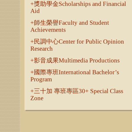
獎助學金Scholarships and Financial
Aid
師生榮譽Faculty and Student
Achievements
民調中心Center for Public Opinion
Research
影音成果Multimedia Productions
國際專班International Bachelor’s
Program
三十加 專班專區30+ Special Class
Zone