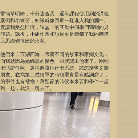
非常簡單明瞭，十分適合我，還有課程使用到的講義
些案例和小練習，知識就像回家一樣進入我的腦中。
態度讓我受益匪淺，課堂上的互動中同學們獨到的見
析問題。課後，小組作業和項目更是鍛鍊了我的團隊
多元思維碰撞出的火花。
，他們來自五湖四海，帶著不同的故事和家鄉文化，
見面我就因為她絢麗的髪色一眼就認出他來了。剛到
怎麼貼證件照、選課應該用什麼系統、該怎麼查文獻
好朋友。在寫第二成績單的時候屬實是有點詞窮了，
我的學伴也有禮物！萬聖節的時候本來要和學伴一起
不到一起，就沒一塊去了。