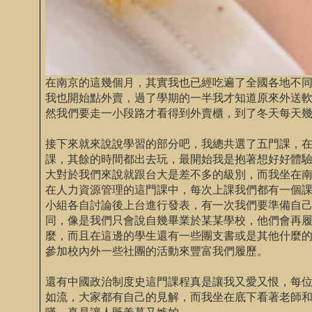
在南京的這幾個月，其實我也已經吃遍了全國各地不
我也開始點外賣，過了學期的一半我才知道原來外送
然我們要走一小段路才看得到外賣櫃，到了冬天每天
接下來就來說說學習的部分吧，我總共選了五門課，
課，其餘的時間都出去玩，最開始我是抱著想好好體
大對於我們來說就跟台大是差不多的級別，而我坐在
在人力資源管理的這門課中，每次上課我們都有一個
小組各自討論後上台進行發表，有一次我們要準備自
同，像是我們只會說自幾畢業於某某學校，他們會再
麼，而且在這邊的學生還有一些團支書或是其他什麼
參加校內外一些社團的活動來豐富我們履歷。
還有中國政治制度史這門課程真是讓我又愛又恨，每
如流，大家都有自己的見解，而我坐在底下看著老師