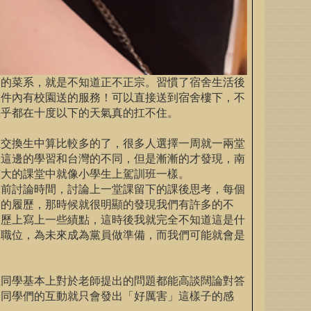
同的菜系，就是不知道正不正宗。習慣了宿舍生活後
軟件內有校園送的服務！可以直接送到宿舍樓下，不
幾乎都在十度以下的天氣真的扛不住。
在交換生中算比較多的了，很多人選擇一周就一兩堂
驗這邊的學習和台灣的不同，但是漸漸的才發現，南
南大的課堂中就像小學生上駕訓班一樣。
課前討論時間，討論上一堂課留下的課後思考，每個
己的履歷，那時候就很明顯的發現我們有許多的不
履歷上寫上一些績點，這時後我就完全不知道這是什
的職位，為未來成為黨員做準備，而我們可能就會是
位同學基本上對於老師提出的問題都能高談闊論對答
和同學們的互動就只會發出「好厲害」這樣子的感