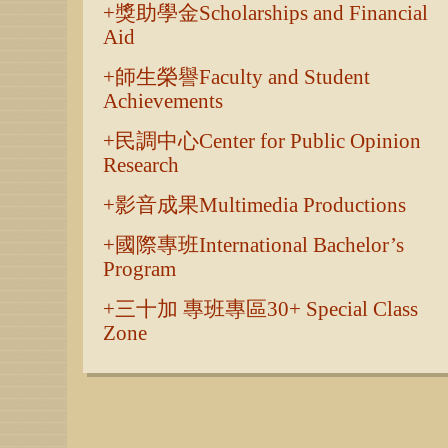
獎助學金Scholarships and Financial
Aid
師生榮譽Faculty and Student
Achievements
民調中心Center for Public Opinion
Research
影音成果Multimedia Productions
國際專班International Bachelor’s
Program
三十加 專班專區30+ Special Class
Zone