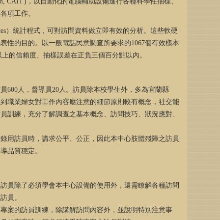
m, CATI )
，以自動化的電腦輔助設備進行各種科學性抽樣、
等各項工作。
ces
）統計程式，可對訪問資料做立即有效的分析。這些軟硬
代表性的目的。以一般電話民意調查所要求的
1067
個有效樣本
以上的信賴度、抽樣誤差在正負三個百分點以內。
訪員
600
人，督導員
20
人。訪員除本校學生外，多為宜蘭縣
量到職業婦女對工作內容應注意的細節原則較有概念，社交能
訪員訓練，充分了解調查之基本概念、訪問技巧、狀況應對、
。
在錄用訪員時，講求公平、公正，因此本中心肢體殘障之訪員
督導品質穩定。
進訪員除了必須學會本中心設備的使用外，還需瞭解各種訪問
式訪員。
個專案的訪員訓練，除講解訪問內容外，並說明特別注意事