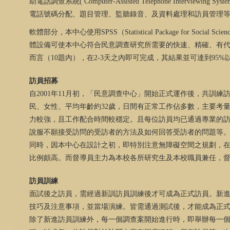
助電話調查系統
( Computer-Assisted Telephone Interviewing Syste
電話號碼分配、題目管理、監聽錄音、及資料處理和訪員管理
軟體部分，本中心使用
SPSS
（
Statistical Package for Social Scien
體設備可使本中心符合民意調查研究所需要的快速、精確、有
而言（
10
題內），在
2-3
天之內即可完成，其結果並可達到
95%
訪員招募
自
2001
年
11
月初，「民意調查中心」開始正式運作後，共訓練
民、女性、平均年齡約
32
歲，日間有正常工作佔多數，主要考
力較強，且工作配合時間較穩定。且每位訪員均已通過專業的
說服不願接受訪問的受訪者的方法及如何回答受訪者的問題等
同時，因本中心在設計之初，即特別注意無障礙空間之規劃，
比例頗高。而督導員主力為本校各所研究生及本校職員兼任，
訪員訓練
面試後之訪員，需經過新訓訪員訓練後才可成為正式訪員。新
技巧及注意事項，並當場演練。皆需通過測試後，才能成為正
除了新進訪員訓練外，每一個調查案開始進行時，即舉辦每一