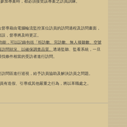
次參加專案時，都必須接受該專案之訪員訓練。
位督導藉由電腦輪流監控某位訪員的訪問過程及訪問畫面，
錯誤，督導將及時更正。
功能，可以記錄包括「拒訪數、完訪數、無人接聽數、空號
員訪問狀況、以確保調查品質。
透過監聽、監看系統，一旦
尋找條件相當的受訪者進行訪問。
於訪問區進行巡視，給予訪員協助及解決訪員之問題。
員有造假、引導或其他嚴重之行為，將以革職處之。