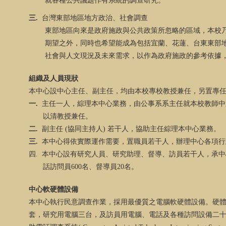
就各種公共議題作有系統的調查研究。
三
.
台灣東部地區地方政治、社會調查
東部地區向來是政府施政與公共政策所忽略的區域，本校
期望之外，同時也希望能成為包括宜蘭、花蓮、台東東部
社會與人文現況及未來需求，以作為政府施政的參考依據
組織及人員現狀
本中心設中心主任、副主任，均由本校專校教授兼任，另置專
一.
主任一人，綜理本中心業務，由公事系系主任就本校教師中
以清教授兼任。
二
.
副主任
(
協同主持人
)
若干人，協助主任綜理本中心業務。
三
.
本中心得依實際運作需要，置職員若干人，辦理中心各項行
四
.
本中心設有研究人員、研究助理、督導、訪員若干人，承中
話訪問員
600
名、督導員
20
名。
中心軟硬體設備
本中心執行民意調查作業，採用最優質之電腦軟硬體設備。硬
套，研究用電腦三台，及訪員用電腦、電話及各種訪問設備二