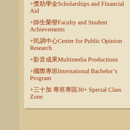
獎助學金Scholarships and Financial
Aid
師生榮譽Faculty and Student
Achievements
民調中心Center for Public Opinion
Research
影音成果Multimedia Productions
國際專班International Bachelor’s
Program
三十加 專班專區30+ Special Class
Zone