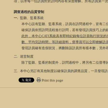
項，以求每一位訪員對於訪問內容有深度瞭解。所有訪員第一
調查過程的品質管制
一.
監聽、監看系統
本中心設有監聽、監看系統，訪員在訪問過程中，皆有二
確保訪員依照訪問流程進行訪問，若有發現訪員技巧上的
此外，本中心
CATI
系統具有即時紀錄每位訪員執行狀況的
數、平均完訪時間」等詳細資料，督導員可以立即瞭解訪
發現訪員確有造假狀況，將刪除該訪員所有樣本數，另外
二.
巡堂制度
除了監聽、監看的制度外，訪問過程中，將另有二位督導
三.
本中心另訂有其他制度以確保訪員的調查品質，一旦發現訪
Print this page