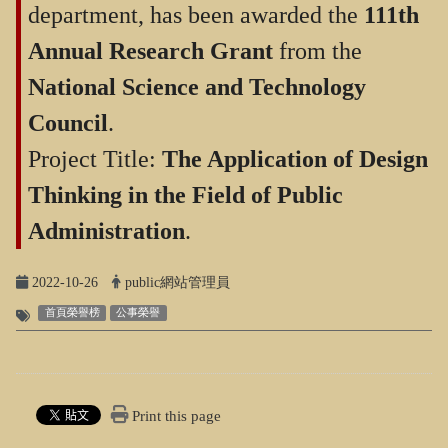
department, has been awarded the
111th
Annual Research Grant
from the
National Science and Technology
Council
.
Project Title:
The Application of Design
Thinking in the Field of Public
Administration
.
2022-10-26
public網站管理員
首頁榮譽榜
公事榮譽
Print this page