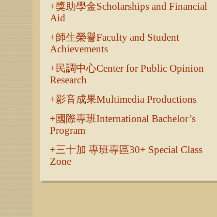
獎助學金Scholarships and Financial
Aid
師生榮譽Faculty and Student
Achievements
民調中心Center for Public Opinion
Research
影音成果Multimedia Productions
國際專班International Bachelor’s
Program
三十加 專班專區30+ Special Class
Zone