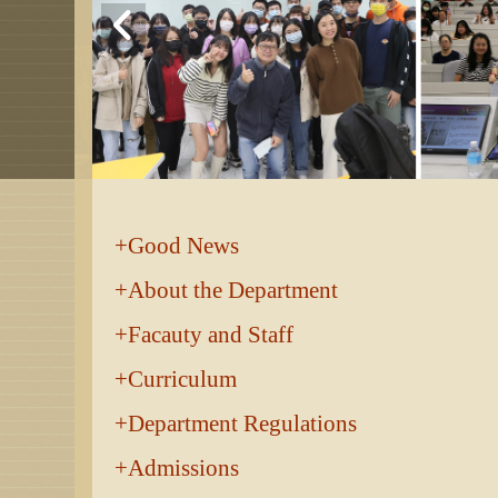
:::
Good News
About the Department
Facauty and Staff
Curriculum
Department Regulations
Admissions