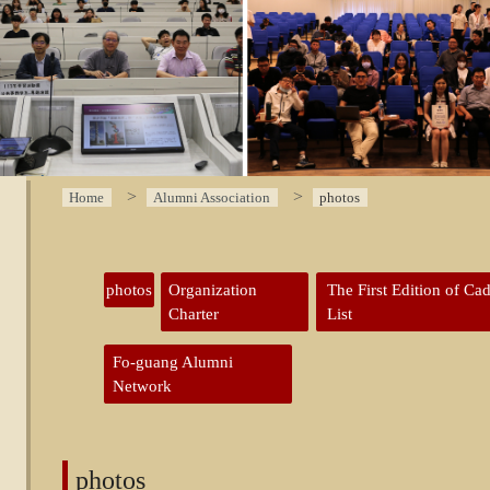
Home
Alumni Association
photos
:::
photos
Organization
The First Edition of Ca
Charter
List
Fo-guang Alumni
Network
photos