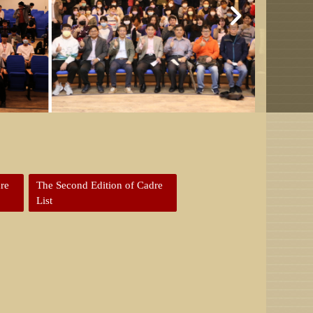
dre
The Second Edition of Cadre
List