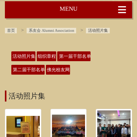
:::
首页
系友会 Alumni Association
活动照片集
:::
活动照片集
组织章程
第一届干部名单
第二届干部名单
佛光校友网
活动照片集