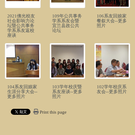
2021佛光校友
109年公共事务
106系友回娘家
社会影响力论
学系系友会暨
餐叙大会--更多
坛暨公共事务
宜兰县政公共
照片
学系系友返校
论坛
座谈
104系友回娘家
103学年校庆暨
102学年校庆系
生涯分享大会--
系友座谈--更多
友会--更多照片
更多照片
照片
Print this page