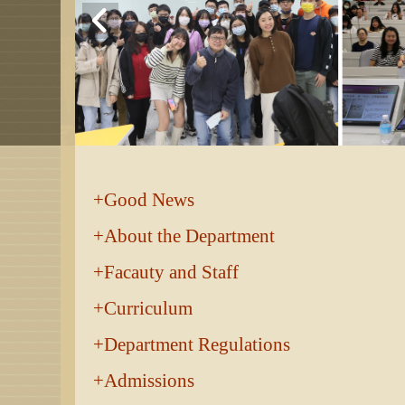
:::
Good News
About the Department
Facauty and Staff
Curriculum
Department Regulations
Admissions