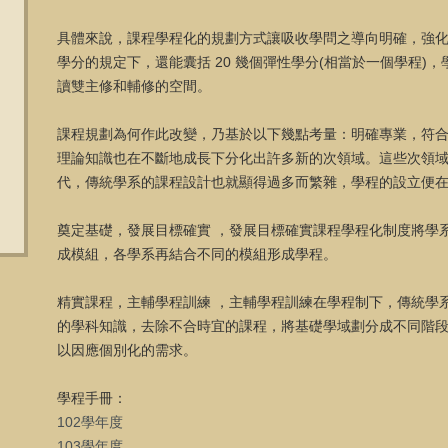
具體來說，課程學程化的規劃方式讓吸收學問之導向明確，強化
學分的規定下，還能囊括 20 幾個彈性學分(相當於一個學程
讀雙主修和輔修的空間。
課程規劃為何作此改變，乃基於以下幾點考量：明確專業，符
理論知識也在不斷地成長下分化出許多新的次領域。這些次領
代，傳統學系的課程設計也就顯得過多而繁雜，學程的設立便
奠定基礎，發展目標確實 ，發展目標確實課程學程化制度將學
成模組，各學系再結合不同的模組形成學程。
精實課程，主輔學程訓練 ，主輔學程訓練在學程制下，傳統學
的學科知識，去除不合時宜的課程，將基礎學域劃分成不同階
以因應個別化的需求。
學程手冊：
102學年度
103學年度