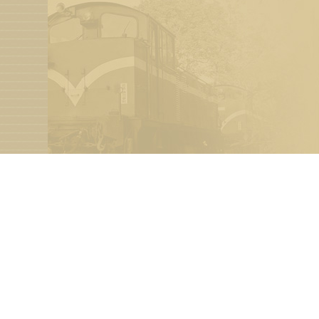
本網站著作權屬於佛光大學 公共事務學系，請詳
電話：886-3-9871000 Ext.23601 傳真：886-3-987553
地址：26247宜蘭縣礁溪鄉林美村林尾路160號 德
RulingDigital 銳綸數位
建置
建議使用Google Chrome或Mozilla Fire