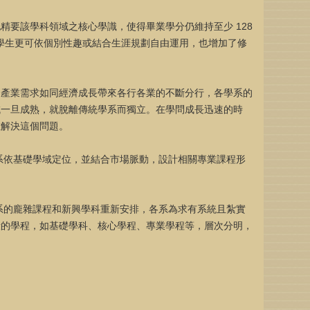
精要該學科領域之核心學識，使得畢業學分仍維持至少 128
)，學生更可依個別性趣或結合生涯規劃自由運用，也增加了修
合產業需求如同經濟成長帶來各行各業的不斷分行，各學系的
域一旦成熟，就脫離傳統學系而獨立。在學問成長迅速的時
在解決這個問題。
系依基礎學域定位，並結合市場脈動，設計相關專業課程形
系的龐雜課程和新興學科重新安排，各系為求有系統且紮實
段的學程，如基礎學科、核心學程、專業學程等，層次分明，